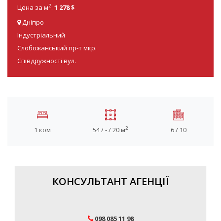
2
Цена за м
:
1 278 $
Дніпро
Індустріальний
Слобожанський пр-т мкр.
Співдружності вул.
2
1 ком
54 / - / 20 м
6 / 10
КОНСУЛЬТАНТ АГЕНЦІЇ
098 085 11 98