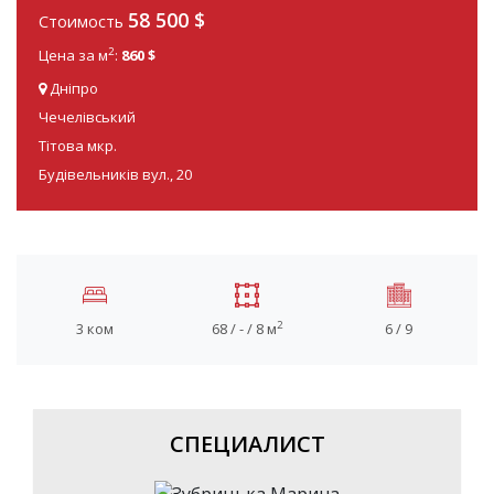
58 500
$
Стоимость
2
Цена за м
:
860 $
Дніпро
Чечелівський
Тітова мкр.
Будівельників вул., 20
2
3 ком
68 / - / 8 м
6 / 9
СПЕЦИАЛИСТ