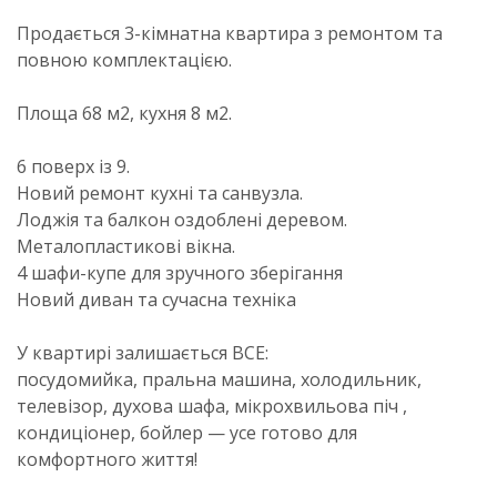
Продається 3-кімнатна квартира з ремонтом та
повною комплектацією.
Площа 68 м2, кухня 8 м2.
6 поверх із 9.
Новий ремонт кухні та санвузла.
Лоджія та балкон оздоблені деревом.
Металопластикові вікна.
4 шафи-купе для зручного зберігання
Новий диван та сучасна техніка
У квартирі залишається ВСЕ:
посудомийка, пральна машина, холодильник,
телевізор, духова шафа, мікрохвильова піч ,
кондиціонер, бойлер — усе готово для
комфортного життя!