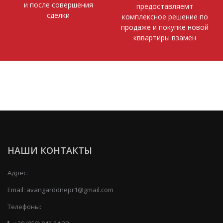
и после совершения
предоставляемт
сделки
комплексное решение по
продаже и покупке новой
кввартиры взамен
НАШИ КОНТАКТЫ
Адрес:
Email:
avangarddnepr1@gmail.com
Телефоны: