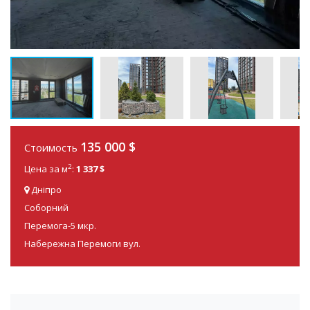
135 000
$
Стоимость
2
Цена за м
:
1 337 $
Дніпро
Соборний
Перемога-5 мкр.
Набережна Перемоги вул.