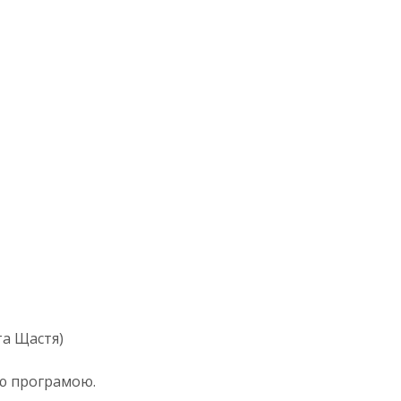
та Щастя)
ю програмою.