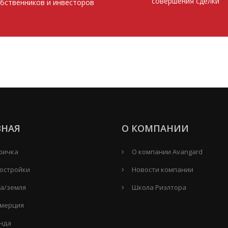
совершения сделки
бственников и инвесторов
ВНАЯ
О КОМПАНИИ
ричка
О компании Avangard
остройки
Новости компании
а/земля
Школа Риэлтора
мерция
нда