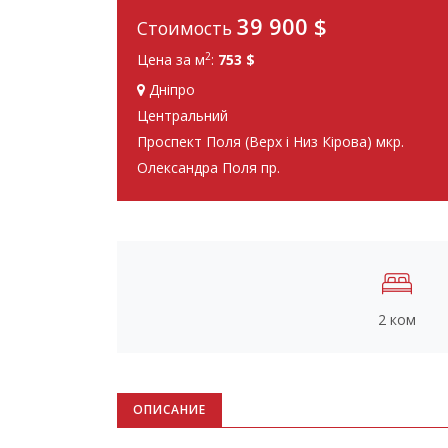
39 900
$
Стоимость
2
Цена за м
:
753 $
Дніпро
Центральний
Проспект Поля (Верх і Низ Кірова) мкр.
Олександра Поля пр.
2 ком
ОПИСАНИЕ