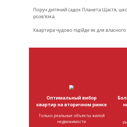
Поруч дитячий садок Планета Щастя, школ
розв’язка.
Квартира чудово підійде як для власного п
Оптимальный вибор
Бол
квартир на вторичном ринке
н
Только реальные объекты жилой
недвижимости
Ин