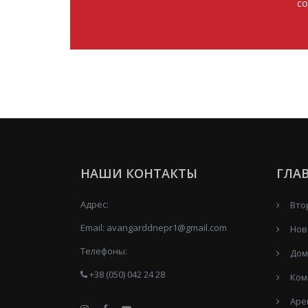
со
НАШИ КОНТАКТЫ
ГЛА
Адрес:
Вто
Email:
avangarddnepr1@gmail.com
Нов
Телефоны:
Дом
+38 (050) 042 24 28
Ком
Аре