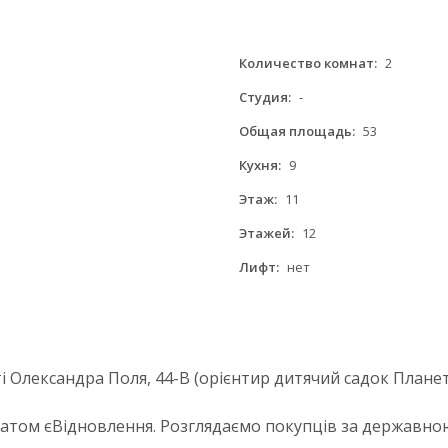
Количество комнат:
2
Студия:
-
Общая площадь:
53
Кухня:
9
Этаж:
11
Этажей:
12
Лифт:
нет
і Олександра Поля, 44-В (орієнтир дитячий садок Плане
атом єВідновлення. Розглядаємо покупців за державно