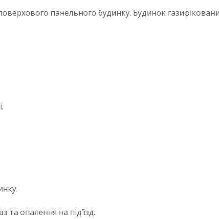
поверхового панельного будинку. Будинок газифіковани
.
инку.
з та опалення на під’їзд.