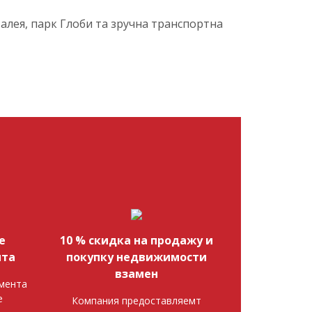
алея, парк Глоби та зручна транспортна
е
10 % скидка на продажу и
нта
покупку недвижимости
взамен
мента
е
Компания предоставляемт