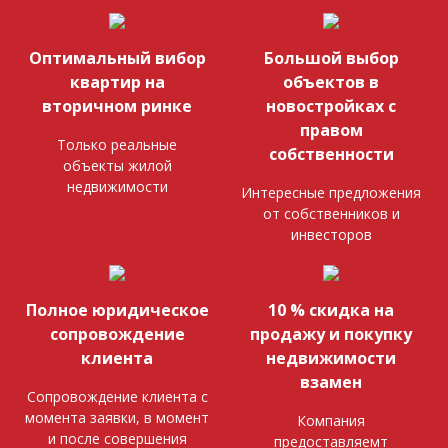
Оптимальный вибор
Большой выбор
квартир на
объектов в
вторичном ринке
новостройках с
правом
Только реальные
собственности
объекты жилой
недвижимости
Интересные предложения
от собственников и
инвесторов
Полное юридическое
10 % скидка на
сопровождение
продажу и покупку
клиента
недвижимости
взамен
Сопровождение клиента с
момента заявки, в момент
Компания
и после совершения
предоставляемт