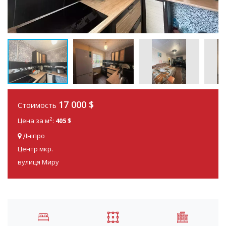
17 000
$
Стоимость
2
Цена за м
:
405 $
Дніпро
Центр мкр.
вулиця Миру