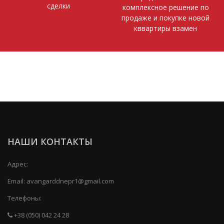
сделки
комплексное решение по
продаже и покупке новой
кввартиры взамен
НАШИ КОНТАКТЫ
Адрес:
Email:
avangarddnepr1@gmail.com
Телефоны:
+38 (050) 042 24 28