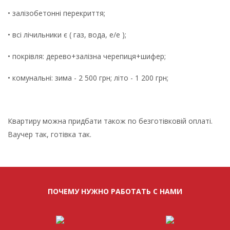
• залізобетонні перекриття;
• всі лічильники є ( газ, вода, е/е );
• покрівля: дерево+залізна черепиця+шифер;
• комунальні: зима - 2 500 грн; літо - 1 200 грн;
Квартиру можна придбати також по безготівковій оплаті.
Ваучер так, готівка так.
ПОЧЕМУ НУЖНО РАБОТАТЬ С НАМИ