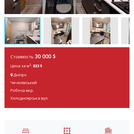
30 000
$
Стоимость
2
Цена за м
:
833 $
Дніпро
Чечелівський
Робоча мкр.
Холодноярська вул.