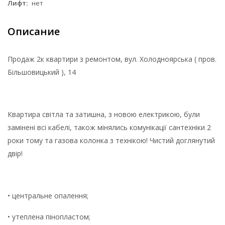
Лифт:
нет
Описание
Продаж 2к квартири з ремонтом, вул. Холодноярська ( пров.
Більшовицький ), 14
Квартира світла та затишна, з новою електрикою, були
замінені всі кабелі, також мінялись комунікації сантехніки 2
роки тому та газова колонка з технікою! Чистий доглянутий
двір!
• центральне опалення;
• утеплена пінопластом;