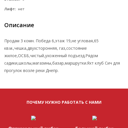
Лифт:
нет
Описание
Продам 3 комн. Победа 6,этаж 19,не угловая,65
кв.м.,чешка,двухсторонняя, газ,состояние
жилое,ОСББ,чистый,ухоженный подъезд.Рядом
садики,школы,магазины,базар,маршрутки.Яхт клуб Сич для
прогулок возле реки Днепр.
ПОЧЕМУ НУЖНО РАБОТАТЬ С НАМИ