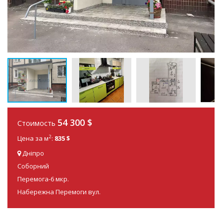
54 300
$
Стоимость
2
Цена за м
:
835 $
Дніпро
Соборний
Перемога-6 мкр.
Набережна Перемоги вул.