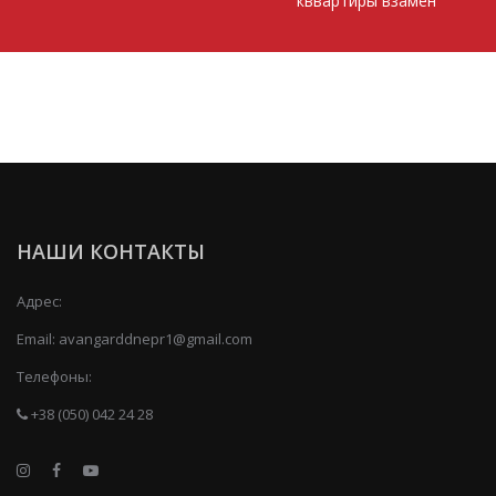
кввартиры взамен
НАШИ КОНТАКТЫ
Адрес:
Email:
avangarddnepr1@gmail.com
Телефоны:
+38 (050) 042 24 28