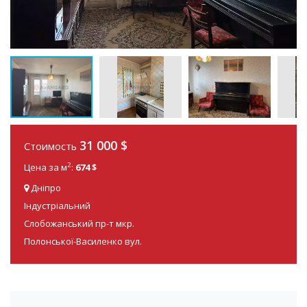
31 000
$
Стоимость
2
Цена за м
:
674 $
Дніпро
Індустріальний
Слобожанський пр-т мкр.
Полонської-Василенко вул.