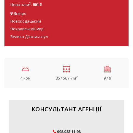
2
Цена за м
:
901 $
Дніпро
Новокодацький
Покровський мкр.
Велика Діївська вул.
2
4 ком
86 / 56 / 7 м
9 / 9
КОНСУЛЬТАНТ АГЕНЦІЇ
098 085 11 98