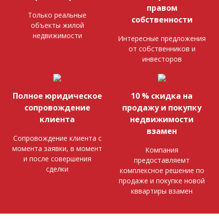
правом
Только реальные
собственности
объекты жилой
недвижимости
Интересные предложения
от собственников и
инвесторов
Полное юридическое
10 % скидка на
сопровождение
продажу и покупку
клиента
недвижимости
взамен
Сопровождение клиента с
момента заявки, в момент
Компания
и после совершения
предоставляемт
сделки
комплексное решение по
продаже и покупке новой
кввартиры взамен