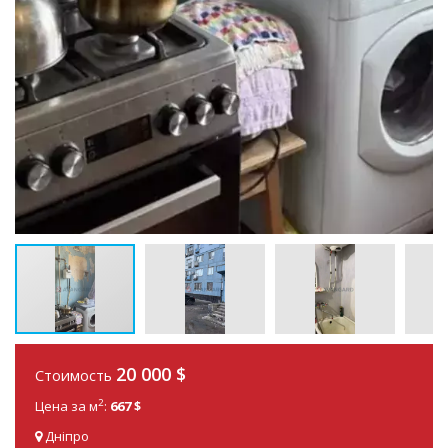
20 000
$
Стоимость
2
Цена за м
:
667 $
Дніпро