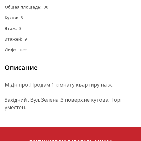
Общая площадь:
30
Кухня:
6
Этаж:
3
Этажей:
9
Лифт:
нет
Описание
М.Дніпро .Продам 1 кімнату квартиру на ж.
Західний . Вул. Зелена .3 поверх.не кутова. Торг
уместен.