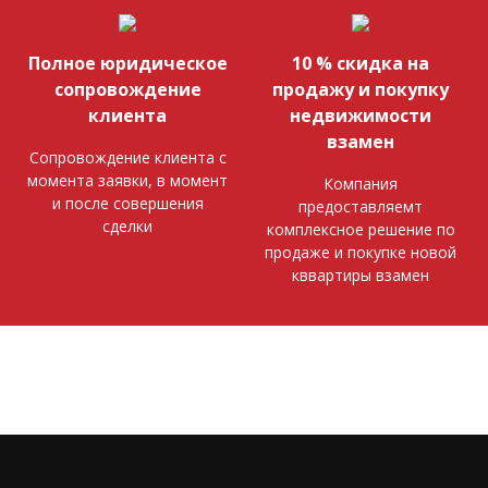
Полное юридическое
10 % скидка на
сопровождение
продажу и покупку
клиента
недвижимости
взамен
Сопровождение клиента с
момента заявки, в момент
Компания
и после совершения
предоставляемт
сделки
комплексное решение по
продаже и покупке новой
кввартиры взамен