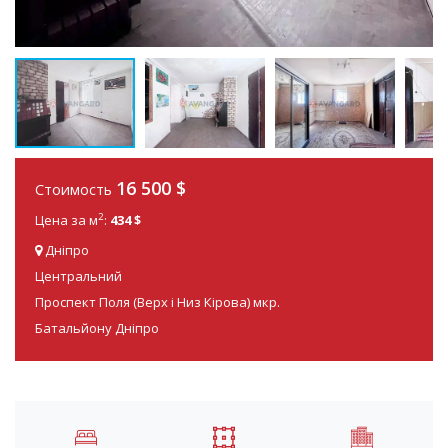
16 500
$
Стоимость
2
Цена за м
:
434 $
Дніпро
Центральний
Проспект Поля (Верх і Низ Кірова) мкр.
Батальйону Дніпро