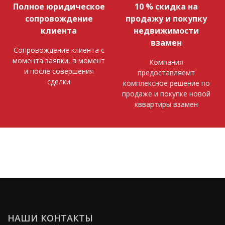
Полное юридическое
10 % скидка на
сопровождение
продажу и покупку
клиента
недвижимости
взамен
Сопровождение клиента с
момента заявки, в момент
Компания
и после совершения
предоставляемт
сделки
комплексное решение по
продаже и покупке новой
кввартиры взамен
НАШИ КОНТАКТЫ