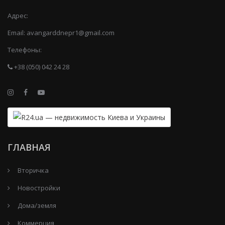
Адрес:
Email:
avangarddnepr1@gmail.com
Телефоны:
+38 (050) 042 24 28
ГЛАВНАЯ
Вторичка
Новостройки
Дома/земля
Коммерция