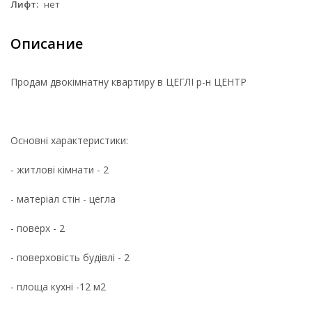
Лифт:
нет
Описание
Продам двокімнатну квартиру в ЦЕГЛІ р-н ЦЕНТР
Основні характеристики:
- житлові кімнати - 2
- матеріал стін - цегла
- поверх - 2
- поверховість будівлі - 2
- площа кухні -12 м2