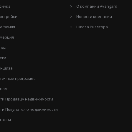
ричка
О компании Avangard
остройки
Новости компании
а/земля
Школа Риэлтора
мерция
нда
ажи
ншиза
течные программы
нал
уги Продавцу недвижимости
уги Покупателю недвижимости
такты