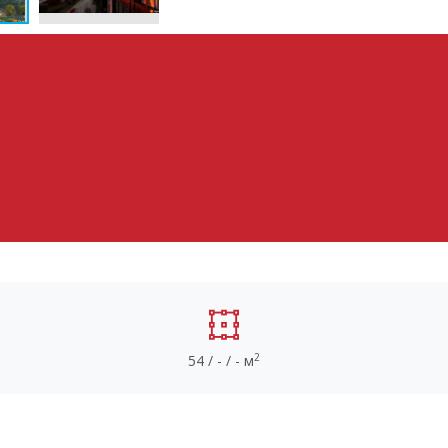
2
54 / - / - м