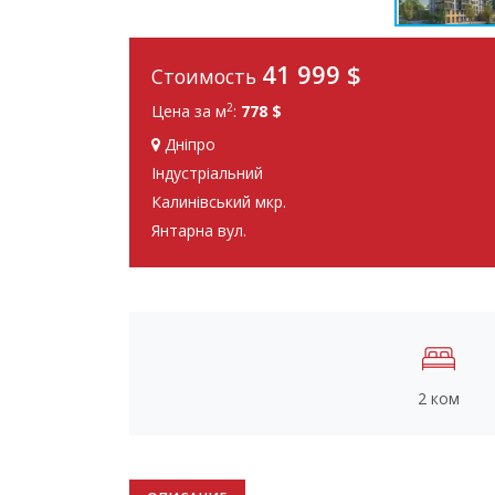
41 999
$
Стоимость
2
Цена за м
:
778 $
Дніпро
Індустріальний
Калинівський мкр.
Янтарна вул.
2 ком