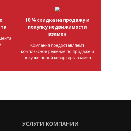
е
10 % скидка на продажу и
нта
покупку недвижимости
взамен
мента
е
Компания предоставляемт
комплексное решение по продаже и
покупке новой кввартиры взамен
УСЛУГИ КОМПАНИИ