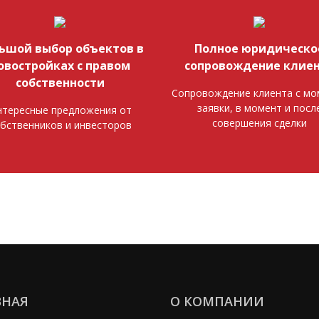
ьшой выбор объектов в
Полное юридическо
овостройках с правом
сопровождение клие
собственности
Сопровождение клиента с мо
заявки, в момент и посл
тересные предложения от
совершения сделки
бственников и инвесторов
ВНАЯ
О КОМПАНИИ