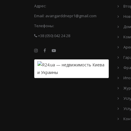
Адрес:
Вто
Email:
avangarddnepr1@gmail.com
Нов
Телефоны:
Дом
+38 (050) 042 24 28
Ком
Аре
Гар
Фра
Ипо
Жур
Усл
Усл
Кон