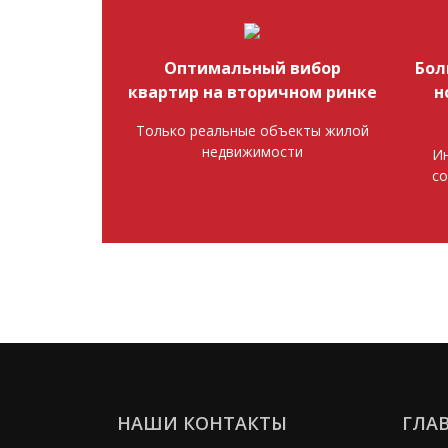
Оптимальный вибор
Бол
квартир на вторичном ринке
н
Только реальные объекты жилой
недвижимости
Ин
со
НАШИ КОНТАКТЫ
ГЛА