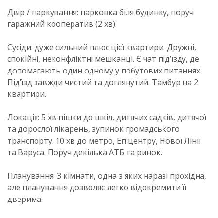
Двір / паркування: парковка біля будинку, поруч
гаражний кооператив (2 хв).
Сусіди: дуже сильний плюс цієї квартири. Дружні,
спокійні, неконфліктні мешканці. Є чат під’їзду, де
допомагають один одному у побутових питаннях.
Під’їзд завжди чистий та доглянутий. Тамбур на 2
квартири.
Локація: 5 хв пішки до шкіл, дитячих садків, дитячої
та дорослої лікарень, зупинок громадського
транспорту. 10 хв до метро, Епіцентру, Нової Лінії
та Варуса. Поруч декілька АТБ та ринок.
Планування: 3 кімнати, одна з яких наразі прохідна,
але планування дозволяє легко відокремити її
дверима.