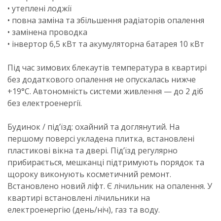
• утеплені лоджії
• повна заміна та збільшення радіаторів опалення
• замінена проводка
• інвертор 6,5 кВт та акумуляторна батарея 10 кВт
Під час зимових блекаутів температура в квартирі
без додаткового опалення не опускалась нижче
+19°C. Автономність системи живлення — до 2 діб
без електроенергії.
Будинок / під’їзд: охайний та доглянутий. На
першому поверсі укладена плитка, встановлені
пластикові вікна та двері. Під’їзд регулярно
прибирається, мешканці підтримують порядок та
щороку виконують косметичний ремонт.
Встановлено новий ліфт. Є лічильник на опалення. У
квартирі встановлені лічильники на
електроенергію (день/ніч), газ та воду.