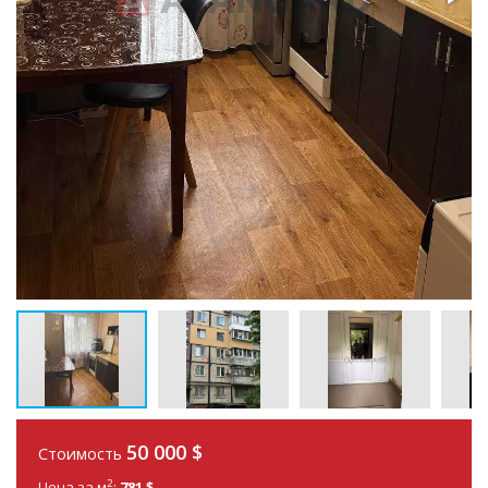
50 000
$
Стоимость
2
Цена за м
:
781 $