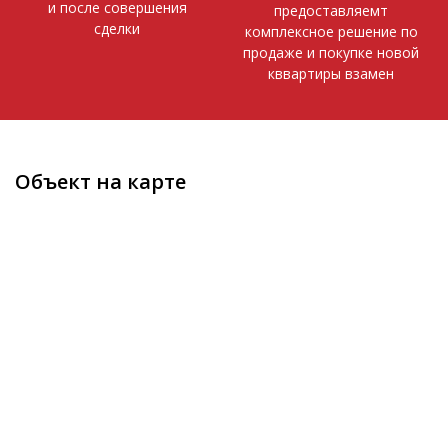
и после совершения
предоставляемт
сделки
комплексное решение по
продаже и покупке новой
кввартиры взамен
Объект на карте