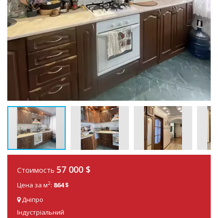
57 000
$
Стоимость
2
Цена за м
:
864 $
Дніпро
Індустріальний