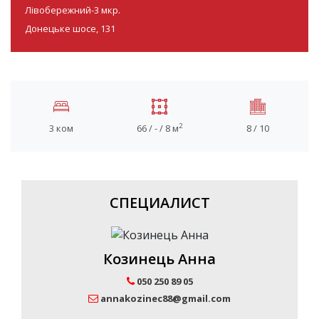
Лівобережний-3 мкр.
Донецьке шосе, 131
2
3 ком
66 / - / 8 м
8 / 10
СПЕЦИАЛИСТ
Козинець Анна
050 250 89 05
annakozinec88@gmail.com