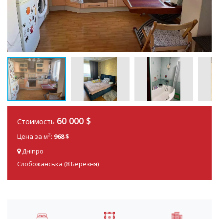
60 000
$
Стоимость
2
Цена за м
:
968 $
Дніпро
Слобожанська (8 Березня)