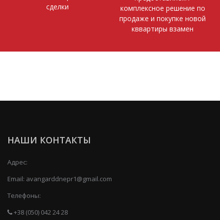
сделки
комплексное решение по
продаже и покупке новой
кввартиры взамен
НАШИ КОНТАКТЫ
Адрес:
Email:
avangarddnepr1@gmail.com
Телефоны:
+38 (050) 042 24 28