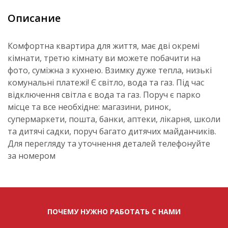
Описание
Комфортна квартира для життя, має дві окремі
кімнати, третю кімнату ви можете побачити на
фото, суміжна з кухнею. Взимку дуже тепла, низькі
комунальні платежі! Є світло, вода та газ. Під час
відключення світла є вода та газ. Поруч є парко
місце та все необхідне: магазини, ринок,
супермаркети, пошта, банки, аптеки, лікарня, школи
та дитячі садки, поруч багато дитячих майданчиків.
Для перегляду та уточнення деталей телефонуйте
за номером
ПОЧЕМУ НУЖНО РАБОТАТЬ С НАМИ