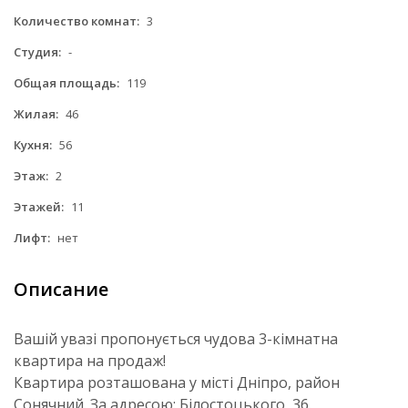
Количество комнат:
3
Студия:
-
Общая площадь:
119
Жилая:
46
Кухня:
56
Этаж:
2
Этажей:
11
Лифт:
нет
Описание
Вашій увазі пропонується чудова 3-кімнатна
квартира на продаж!
Квартира розташована у місті Дніпро, район
Сонячний. За адресою: Білостоцького, 36.