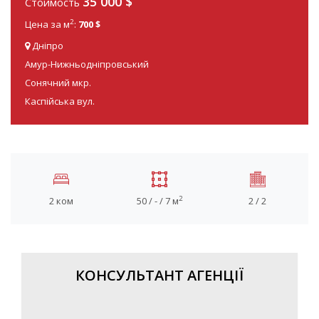
35 000
$
Стоимость
2
Цена за м
:
700 $
Дніпро
Амур-Нижньодніпровський
Сонячний мкр.
Каспійська вул.
2
2 ком
50 / - / 7 м
2 / 2
КОНСУЛЬТАНТ АГЕНЦІЇ