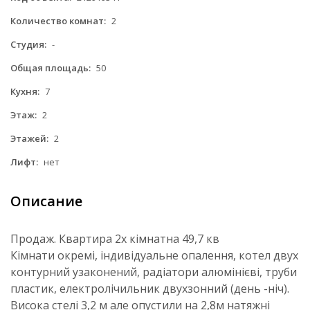
Количество комнат:
2
Студия:
-
Общая площадь:
50
Кухня:
7
Этаж:
2
Этажей:
2
Лифт:
нет
Описание
Продаж. Квартира 2х кімнатна 49,7 кв
Кімнати окремі, індивідуальне опалення, котел двух
контурний узаконений, радіатори алюмінієві, труби
пластик, електролічильник двухзонний (день -ніч).
Висока стелі 3,2 м але опустили на 2,8м натяжні