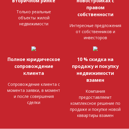
вторичном ринке
новостройках с
правом
Только реальные
собственности
объекты жилой
недвижимости
Интересные предложения
от собственников и
инвесторов
Полное юридическое
10 % скидка на
сопровождение
продажу и покупку
клиента
недвижимости
взамен
Сопровождение клиента с
момента заявки, в момент
Компания
и после совершения
предоставляемт
сделки
комплексное решение по
продаже и покупке новой
кввартиры взамен