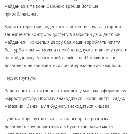
майданчика та зони барбекю зробив його ще
привабливішим .
Закрита територія, відеоспостереження і пульт охорони
забезпечать контроль доступу в закритий двір. Дитячий
майданчик і концепція двору без машин зроблять життя
безтурботним — можна спокійно відпускати дитину гуляти
на майданчику. А підземний паркінг на 44 машиномісця
дозволить не хвилюватися про збереження автомобіля.
Інфраструктура:
Район навколо житлового комплексу має вже сформовану
інфраструктуру. Поблизу знаходяться школи, дитячі садки,
магазини і банки. Біля будинку знаходиться кінцева
зупинка маршрутних таксі, а транспортна розвязка
дозволить зручно дістатися в будь-який район міста.