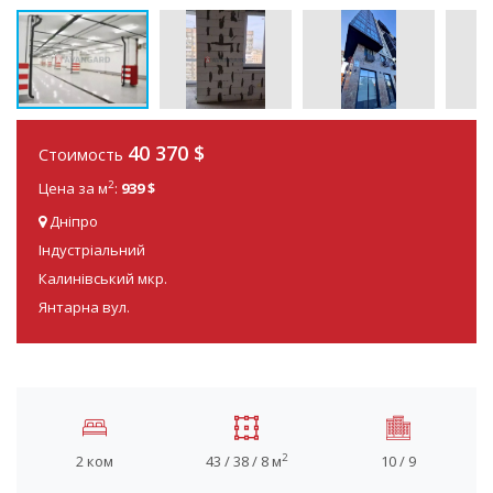
40 370
$
Стоимость
2
Цена за м
:
939 $
Дніпро
Індустріальний
Калинівський мкр.
Янтарна вул.
2
2 ком
43 / 38 / 8 м
10 / 9