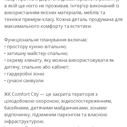
в якій ще ніхто не проживав. Інтер’єр виконаний із
використанням якісних матеріалів, меблів та
техніки преміум-класу. Кожна деталь продумана для
максимального комфорту та естетики.
Функціональне планування включає:
• простору кухню-вітальню;
• затишну майстер-спальню;
• окрему кімнату, яку можна використовувати як
дитячу, спальню або кабінет;
• гардеробні зони;
• сучасні санвузли.
ЖК Comfort City — це закрита територія з
цілодобовою охороною, відеоспостереженням,
басейнами, дитячими майданчиками, зонами
відпочинку, підземним паркінгом та власною
інфраструктурою.