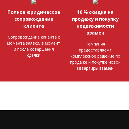
Полное юридическое
10 % скидка на
сопровождение
продажу и покупку
клиента
недвижимости
взамен
Сопровождение клиента с
момента заявки, в момент
Компания
и после совершения
предоставляемт
сделки
комплексное решение по
продаже и покупке новой
кввартиры взамен