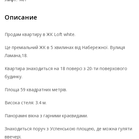
Описание
Продам квартиру в ЖК Loft white.
Це преміальний ЖК в 5 хвилинах від Набережної. Вулиця
Ламана,18.
Квартира знаходиться на 18 поверсі з 20-ти поверхового
будинку.
Площа 59 квадратних метрів.
Висока стеля: 3.4 м.
Панорамні вікна з гарними краєвидами.
Знаходиться поруч з Успенською площею, де можна гуляти
ввечері.