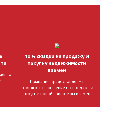
е
10 % скидка на продажу и
нта
покупку недвижимости
взамен
мента
е
Компания предоставляемт
комплексное решение по продаже и
покупке новой кввартиры взамен