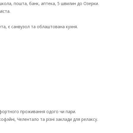
школа, пошта, банк, аптека, 5 швилин до Озерки.
іста.
та, є санвузол та облаштована кухня.
омфортного проживання одого чи пари.
офэйні, Челентало та різні заклади для релаксу.