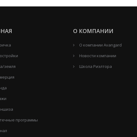
ВНАЯ
О КОМПАНИИ
ричка
О компании Avangard
остройки
Новости компании
а/земля
Школа Риэлтора
мерция
нда
ажи
ншиза
течные программы
нал