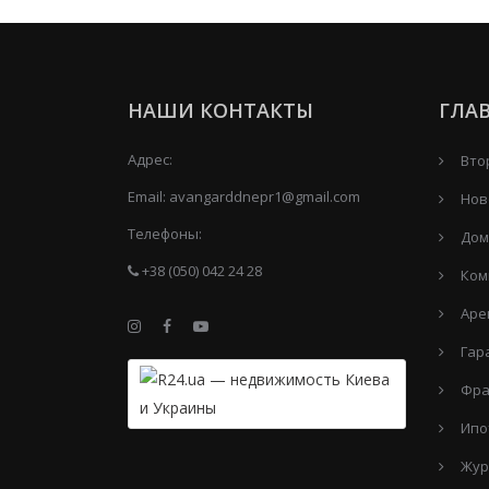
НАШИ КОНТАКТЫ
ГЛА
Адрес:
Вто
Email:
avangarddnepr1@gmail.com
Нов
Телефоны:
Дом
+38 (050) 042 24 28
Ком
Аре
Гар
Фра
Ипо
Жур