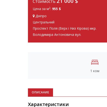
21 000
$
Стоимость
2
Цена за м
:
955 $
Дніпро
Центральний
Проспект Поля (Верх і Низ Кірова) мкр.
Володимира Антоновича вул.
1 ком
ОПИСАНИЕ
Характеристики