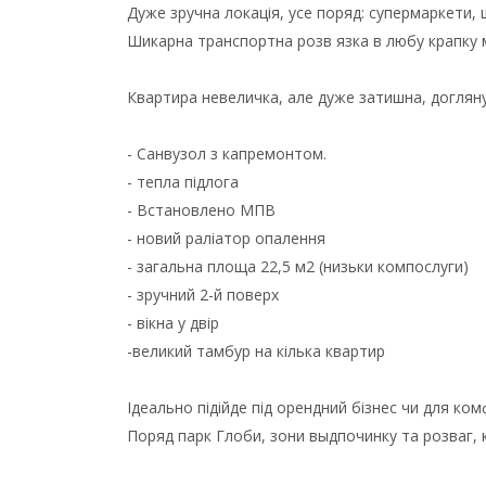
Дуже зручна локація, усе поряд: супермаркети, 
Шикарна транспортна розв язка в любу крапку м
Квартира невеличка, але дуже затишна, догляну
- Санвузол з капремонтом.
- тепла підлога
- Встановлено МПВ
- новий раліатор опалення
- загальна площа 22,5 м2 (низьки компослуги)
- зручний 2-й поверх
- вікна у двір
-великий тамбур на кілька квартир
Ідеально підійде під орендний бізнес чи для к
Поряд парк Глоби, зони выдпочинку та розваг, к