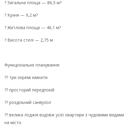
? Загальна площа — 86,5 м?
? Кухня — 9,2 м?
? Житлова площа — 46,1 м?
? Висота стелі — 2,75 м
Функціональне планування:
?? три окремі кімнати
?? просторий передпокій
?? роздільний санвузол
?? велика лоджія вздовж усієї квартири з чудовими видами
на місто