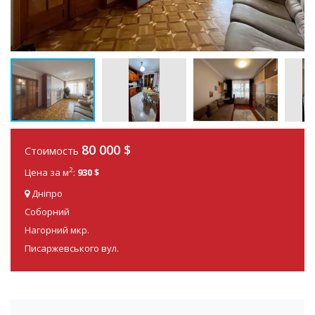
80 000
$
Стоимость
2
Цена за м
:
930 $
Дніпро
Соборний
Нагорний мкр.
Писаржевського вул.