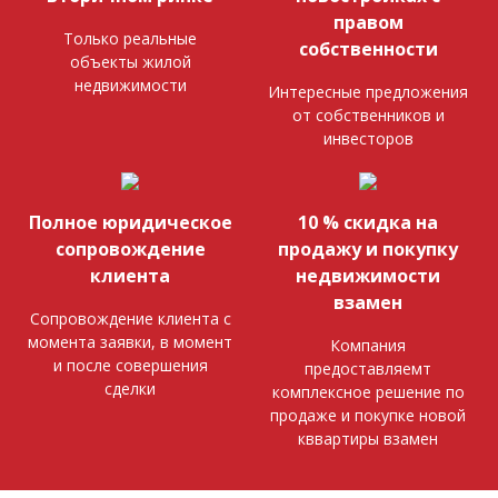
правом
Только реальные
собственности
объекты жилой
недвижимости
Интересные предложения
от собственников и
инвесторов
Полное юридическое
10 % скидка на
сопровождение
продажу и покупку
клиента
недвижимости
взамен
Сопровождение клиента с
момента заявки, в момент
Компания
и после совершения
предоставляемт
сделки
комплексное решение по
продаже и покупке новой
кввартиры взамен