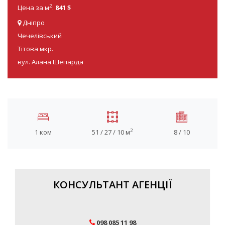
2
Цена за м
:
841 $
Дніпро
Чечелівський
Тітова мкр.
вул. Алана Шепарда
2
1 ком
51 / 27 / 10 м
8 / 10
КОНСУЛЬТАНТ АГЕНЦІЇ
098 085 11 98