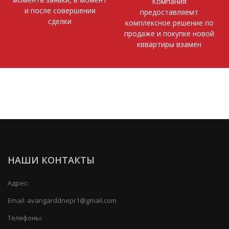
Компания
и после совершения
предоставляемт
сделки
комплексное решение по
продаже и покупке новой
кввартиры взамен
НАШИ КОНТАКТЫ
Адрес:
Email:
avangarddnepr1@gmail.com
Телефоны: