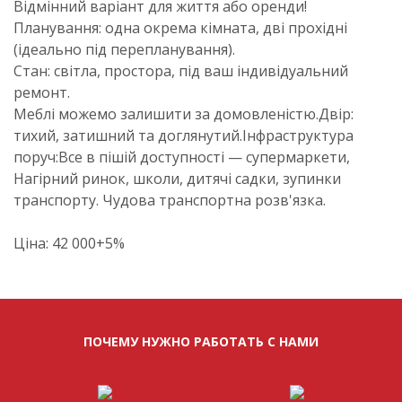
Відмінний варіант для життя або оренди!
Планування: одна окрема кімната, дві прохідні
(ідеально під перепланування).
Стан: світла, простора, під ваш індивідуальний
ремонт.
Меблі можемо залишити за домовленістю.Двір:
тихий, затишний та доглянутий.Інфраструктура
поруч:Все в пішій доступності — супермаркети,
Нагірний ринок, школи, дитячі садки, зупинки
транспорту. Чудова транспортна розв'язка.
Ціна: 42 000+5%
ПОЧЕМУ НУЖНО РАБОТАТЬ С НАМИ