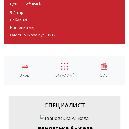
2
Цена за м
:
656 $
Дніпро
Соборний
Нагорний мкр.
Олеся Гончара вул., 1517
2
3 ком
64 / - / 7 м
3 / 5
СПЕЦИАЛИСТ
Івановська Анжела