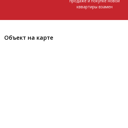
продаже и покупке новой
кввартиры взамен
Объект на карте