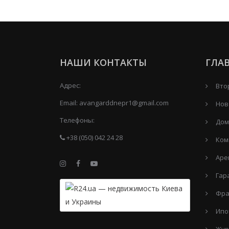
НАШИ КОНТАКТЫ
ГЛА
Адрес:
Вто
Email:
avangarddnepr1@gmail.com
Нов
Телефоны:
Дом
+38 (050) 042 24 28
Ком
Аре
Гар
Фра
Ипо