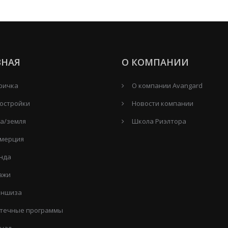
ВНАЯ
О КОМПАНИИ
ричка
О компании Avangard
остройки
Новости компании
а/земля
Школа Риэлтора
мерция
нда
ажи
ншиза
течные программы