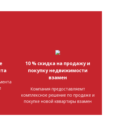
е
10 % скидка на продажу и
нта
покупку недвижимости
взамен
мента
е
Компания предоставляемт
комплексное решение по продаже и
покупке новой кввартиры взамен