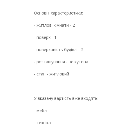
Основні характеристики:
- житлові кімнати - 2
- поверх - 1
- поверховість будівлі - 5
- розташування - не кутова
- стан - житловий
У вказану вартість вже входять:
- меблі
- техніка