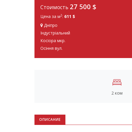
27 500
$
Стоимость
2
Цена за м
:
611 $
Дніпро
Індустріальний
Косіора мкр.
Осіння вул.
2 ком
ОПИСАНИЕ