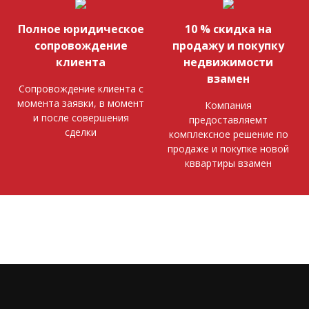
Полное юридическое
10 % скидка на
сопровождение
продажу и покупку
клиента
недвижимости
взамен
Сопровождение клиента с
момента заявки, в момент
Компания
и после совершения
предоставляемт
сделки
комплексное решение по
продаже и покупке новой
кввартиры взамен