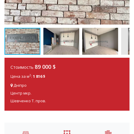
89 000
$
Стоимость
2
Цена за м
:
1 816 $
Дніпро
Центр мкр.
Шевченко Т. пров.