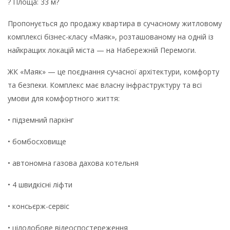
? Площа: 33 м?
Пропонується до продажу квартира в сучасному житловому
комплексі бізнес-класу «Маяк», розташованому на одній із
найкращих локацій міста — на Набережній Перемоги.
ЖК «Маяк» — це поєднання сучасної архітектури, комфорту
та безпеки. Комплекс має власну інфраструктуру та всі
умови для комфортного життя:
• підземний паркінг
• бомбосховище
• автономна газова дахова котельня
• 4 швидкісні ліфти
• консьєрж-сервіс
• цілодобове відеоспостереження