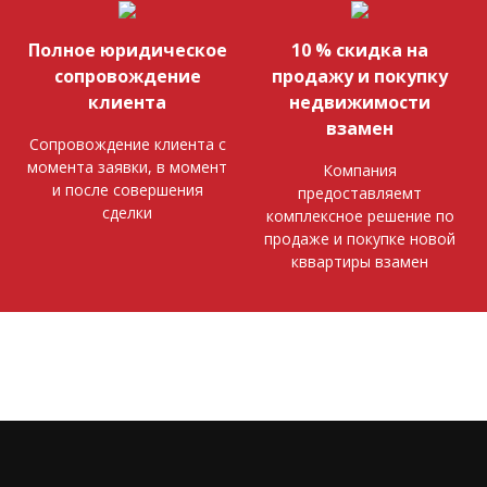
Полное юридическое
10 % скидка на
сопровождение
продажу и покупку
клиента
недвижимости
взамен
Сопровождение клиента с
момента заявки, в момент
Компания
и после совершения
предоставляемт
сделки
комплексное решение по
продаже и покупке новой
кввартиры взамен