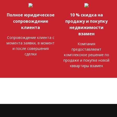
Полное юридическое
10 % скидка на
сопровождение
продажу и покупку
клиента
недвижимости
взамен
Сопровождение клиента с
момента заявки, в момент
Компания
и после совершения
предоставляемт
сделки
комплексное решение по
продаже и покупке новой
кввартиры взамен