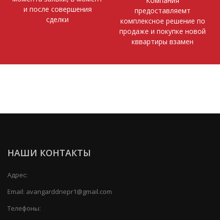
Компания
и после совершения
предоставляемт
сделки
комплексное решение по
продаже и покупке новой
кввартиры взамен
НАШИ КОНТАКТЫ
Адрес:
Email:
avangarddnepr1@gmail.com
Телефоны: