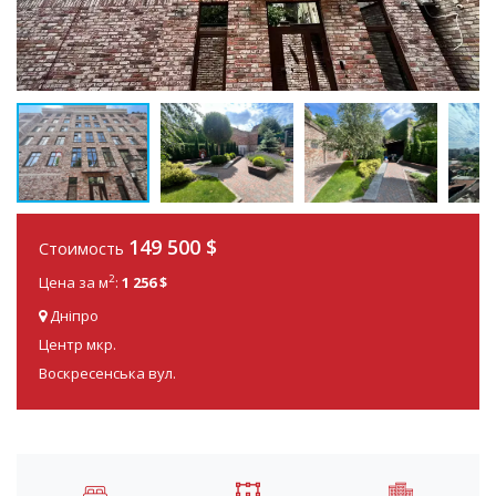
149 500
$
Стоимость
2
Цена за м
:
1 256 $
Дніпро
Центр мкр.
Воскресенська вул.