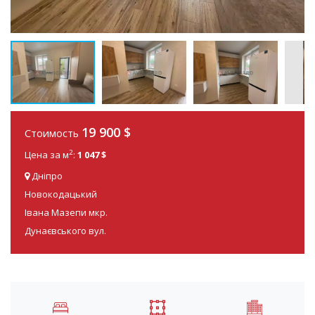
19 900
$
Стоимость
2
Цена за м
:
1 047 $
Дніпро
Новокодацький
Івана Мазепи мкр.
Дунаєвського вул.