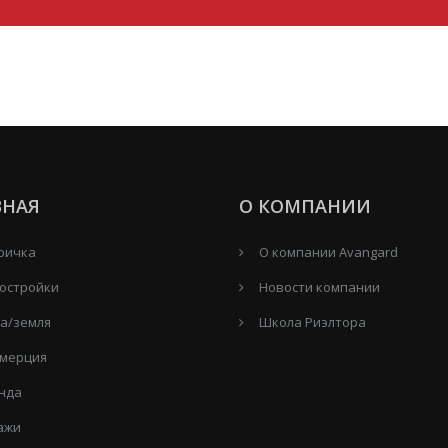
ВНАЯ
О КОМПАНИИ
ричка
О компании Avangard
остройки
Новости компании
а/земля
Школа Риэлтора
мерция
нда
ажи