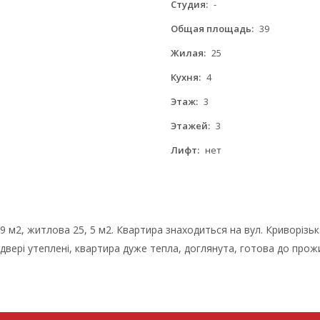
Студия:
-
Общая площадь:
39
Жилая:
25
Кухня:
4
Этаж:
3
Этажей:
3
Лифт:
нет
 м2, житлова 25, 5 м2. Квартира знаходиться на вул. Криворізька
 двері утеплені, квартира дуже тепла, доглянута, готова до прожи