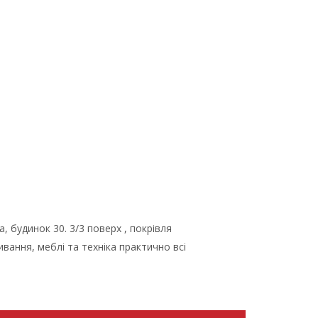
, будинок 30. 3/3 поверх , покрівля
вання, меблі та техніка практично всі