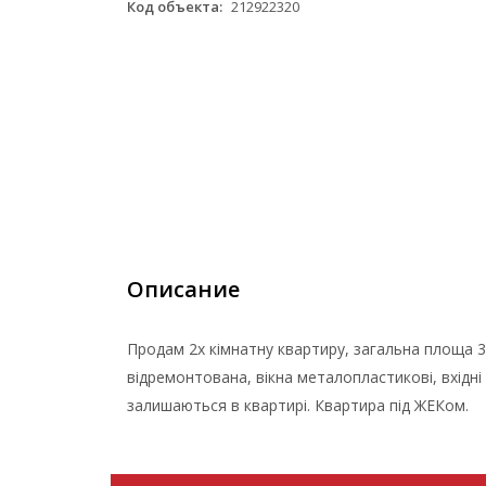
Код объекта:
212922320
Описание
Продам 2х кімнатну квартиру, загальна площа 39
відремонтована, вікна металопластикові, вхідні
залишаються в квартирі. Квартира під ЖЕКом.