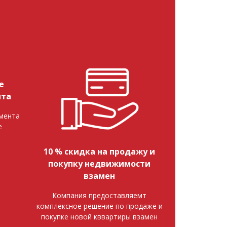
е
нта
мента
е
10 % скидка на продажу и
покупку недвижимости
взамен
Компания предоставляемт
комплексное решение по продаже и
покупке новой кввартиры взамен