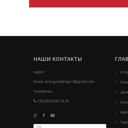
НАШИ КОНТАКТЫ
ГЛА
Адрес:
Вто
Email:
avangarddnepr1@gmail.com
Нов
Телефоны:
Дом
+38 (050) 042 24 28
Ком
Аре
Гар