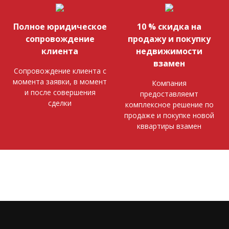
Полное юридическое
10 % скидка на
сопровождение
продажу и покупку
клиента
недвижимости
взамен
Сопровождение клиента с
момента заявки, в момент
Компания
и после совершения
предоставляемт
сделки
комплексное решение по
продаже и покупке новой
кввартиры взамен