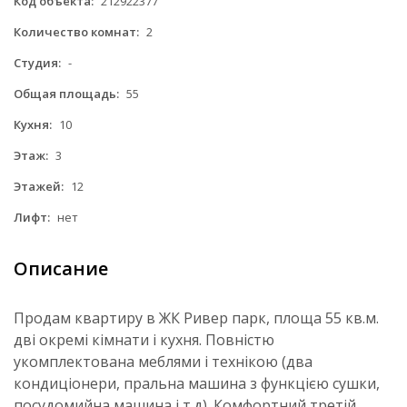
Код объекта:
212922377
Количество комнат:
2
Студия:
-
Общая площадь:
55
Кухня:
10
Этаж:
3
Этажей:
12
Лифт:
нет
Описание
Продам квартиру в ЖК Ривер парк, площа 55 кв.м.
дві окремі кімнати і кухня. Повністю
укомплектована меблями і технікою (два
кондиціонери, пральна машина з функцією сушки,
посудомийна машина і т.д). Комфортний третій