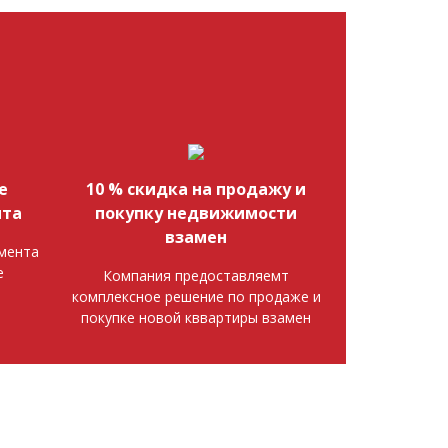
е
10 % скидка на продажу и
нта
покупку недвижимости
взамен
мента
е
Компания предоставляемт
комплексное решение по продаже и
покупке новой кввартиры взамен