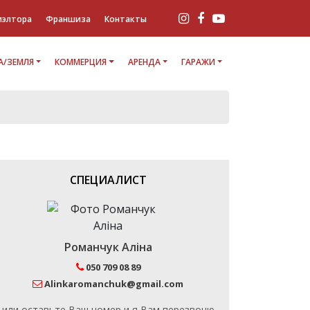
иэлтора
Франшиза
Контакты
/ЗЕМЛЯ
КОММЕРЦИЯ
АРЕНДА
ГАРАЖИ
СПЕЦИАЛИСТ
Романчук Аліна
050 709 08 89
Alinkaromanchuk@gmail.com
или оставьте Ваш номер и я Вам перезвоню