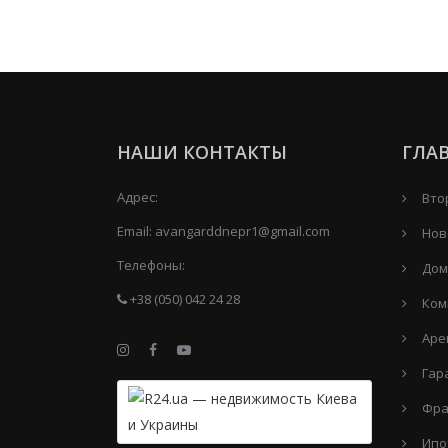
НАШИ КОНТАКТЫ
ГЛА
Адрес:
Вто
Email:
avangarddnepr1@gmail.com
Нов
Телефоны:
Дом
+38 (050) 042 24 28
Ком
Аре
Гар
Фра
Ипо