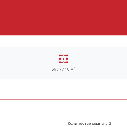
2
56 / - / 10 м
Количество комнат:
2