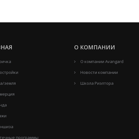
ВНАЯ
О КОМПАНИИ
ричка
О компании Avangard
остройки
Новости компании
а/земля
Школа Риэлтора
мерция
нда
ажи
ншиза
течные программы