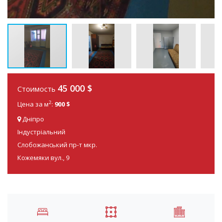
45 000
$
Стоимость
2
Цена за м
:
900 $
Дніпро
Індустріальний
Слобожанський пр-т мкр.
Кожемяки вул., 9