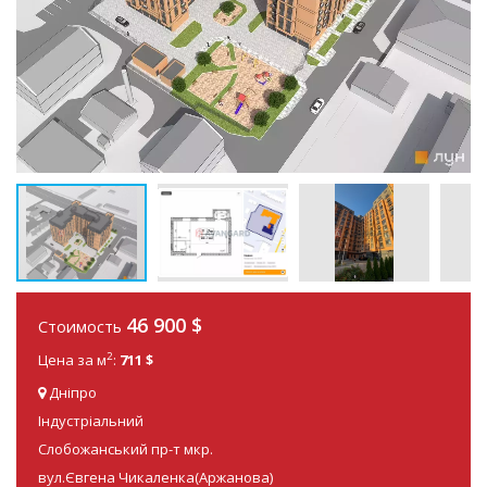
46 900
$
Стоимость
2
Цена за м
:
711 $
Дніпро
Індустріальний
Слобожанський пр-т мкр.
вул.Євгена Чикаленка(Аржанова)