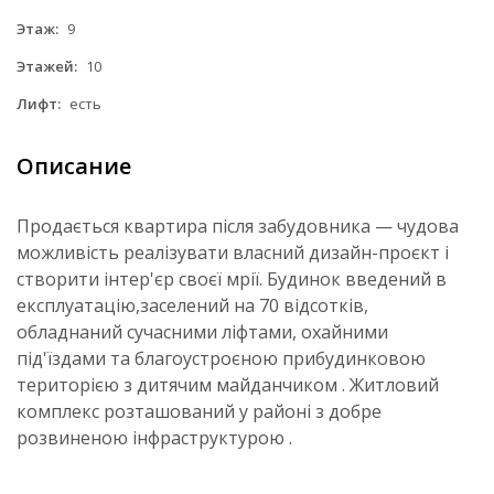
Этаж:
9
Этажей:
10
Лифт:
есть
Описание
Продається квартира після забудовника — чудова
можливість реалізувати власний дизайн-проєкт і
створити інтер'єр своєї мрії. Будинок введений в
експлуатацію,заселений на 70 відсотків,
обладнаний сучасними ліфтами, охайними
під'їздами та благоустроєною прибудинковою
територією з дитячим майданчиком . Житловий
комплекс розташований у районі з добре
розвиненою інфраструктурою .