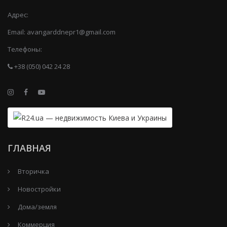
Адрес:
Email:
avangarddnepr1@gmail.com
Телефоны:
+38 (050) 042 24 28
ГЛАВНАЯ
Вторичка
Новостройки
Дома/земля
Коммерция