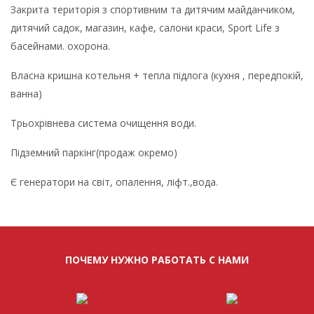
Закрита територія з спортивним та дитячим майданчиком,
дитячий садок, магазин, кафе, салони краси, Sport Life з
басейнами. охорона.
Власна кришна котельня + тепла підлога (кухня , передпокій,
ванна)
Трьохрівнева система очищення води.
Підземний паркінг(продаж окремо)
Є генератори на світ, опалення, ліфт.,вода.
ПОЧЕМУ НУЖНО РАБОТАТЬ С НАМИ