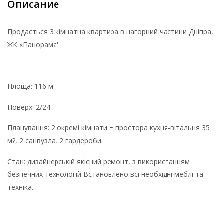
Описание
Продається 3 кімнатна квартира в нагорний частини Дніпра,
ЖК «Панорама'
Площа: 116 м
Поверх: 2/24
Планування: 2 окремі кімнати + простора кухня-вітальня 35
м?, 2 санвузла, 2 гардероби.
Стан: дизайнерській якісний ремонт, з використанням
безпечних технологій Встановлено всі необхідні меблі та
техніка.