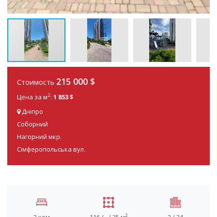
215 000
$
Стоимость
2
Цена за м
:
1 853 $
Дніпро
Соборний
Нагорний мкр.
Сімферопольська вул.
2
3 ком
116 / - / 35 м
2 / 24