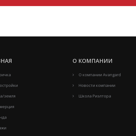
ВНАЯ
О КОМПАНИИ
ричка
О компании Avangard
остройки
Новости компании
а/земля
Школа Риэлтора
мерция
нда
ажи