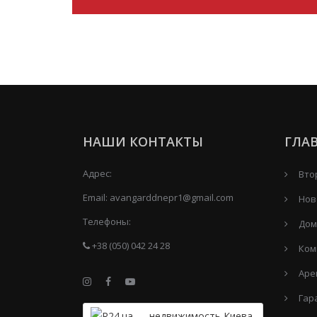
НАШИ КОНТАКТЫ
ГЛА
Адрес:
Вто
Email:
avangarddnepr1@gmail.com
Нов
Телефоны:
Дом
+38 (050) 042 24 28
Ком
Аре
Гар