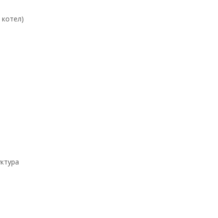
 котел)
уктура