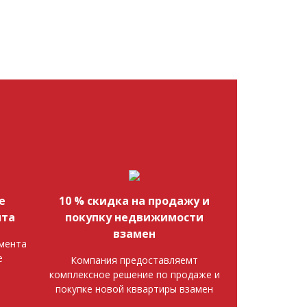
е
10 % скидка на продажу и
нта
покупку недвижимости
взамен
мента
е
Компания предоставляемт
комплексное решение по продаже и
покупке новой кввартиры взамен