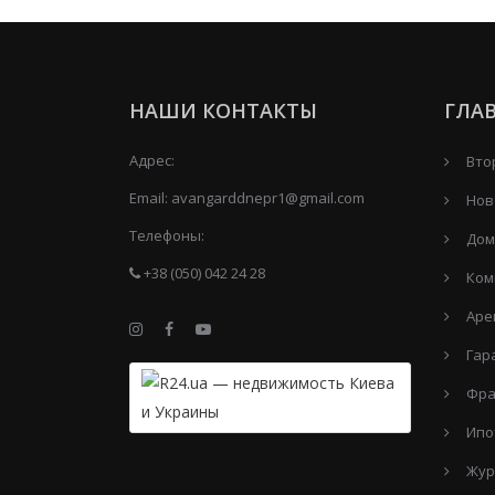
НАШИ КОНТАКТЫ
ГЛА
Адрес:
Вто
Email:
avangarddnepr1@gmail.com
Нов
Телефоны:
Дом
+38 (050) 042 24 28
Ком
Аре
Гар
Фра
Ипо
Жур