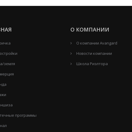
ВНАЯ
О КОМПАНИИ
ричка
О компании Avangard
остройки
Новости компании
а/земля
Школа Риэлтора
мерция
нда
ажи
ншиза
течные программы
нал