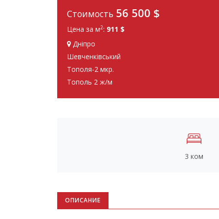
56 500
$
Стоимость
2
Цена за м
:
911 $
Дніпро
Шевченківський
Тополя-2 мкр.
Тополь 2 ж/м
3 ком
ОПИСАНИЕ