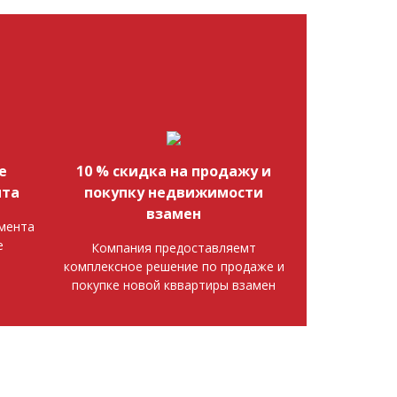
е
10 % скидка на продажу и
нта
покупку недвижимости
взамен
мента
е
Компания предоставляемт
комплексное решение по продаже и
покупке новой кввартиры взамен