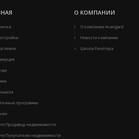
ВНАЯ
О КОМПАНИИ
ричка
О компании Avangard
остройки
Новости компании
а/земля
Школа Риэлтора
мерция
нда
ажи
ншиза
течные программы
нал
уги Продавцу недвижимости
уги Покупателю недвижимости