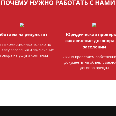
ПОЧЕМУ НУЖНО РАБОТАТЬ С НАМИ
аботаем на результат
Юридическая проверк
заключение договора 
ата комиссионных только по
заселении
ьтату заселения и заключение
говора на услуги компании
Лично проверяем собственни
документы на объект, закл
договор аренды