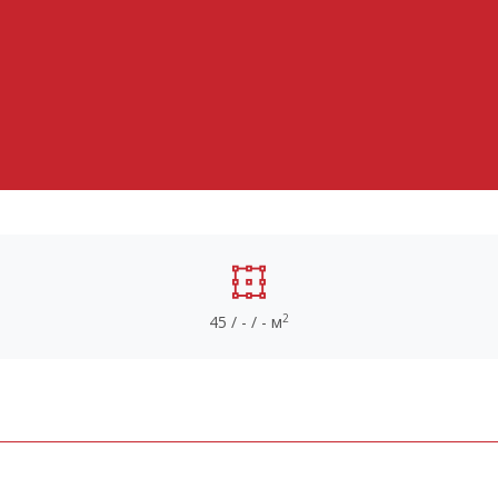
2
45 / - / - м