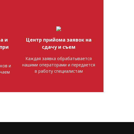
а и
Центр прийома заявок на
при
сдачу и съем
Каждая заявка обрабатывается
нашими операторами и передается
ков и
в работу специалистам
ючаем