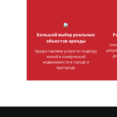
Большой выбор реальных
Р
объектов аренды
Опл
резул
Предоставляем услуги по подбору
до
жилой и комерческой
недвижимости в городе и
пригороде