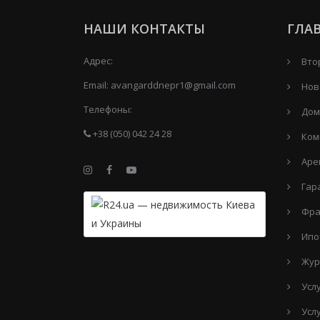
НАШИ КОНТАКТЫ
ГЛА
Адрес:
Вто
Email:
avangarddnepr1@gmail.com
Нов
Телефоны:
Дом
+38 (050) 042 24 28
Ком
Аре
Гар
Фра
Ипо
Жур
Усл
Усл