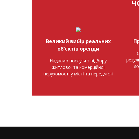
Ч
Великий вибір реальних
П
об'єктів оренди
О
резул
Надаємо послуги з підбору
до
житлової та комерційної
нерухомості у місті та передмісті