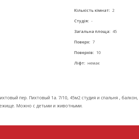
Кількість кімнат:
2
Студія:
-
Загальна площа:
45
Поверх:
7
Поверхів:
10
Ліфт:
немає
ихтовый пер. Пихтовый 1а. 7/10, 45м2 студия и спальня , балко
убежище. Можно с детьми и животными.