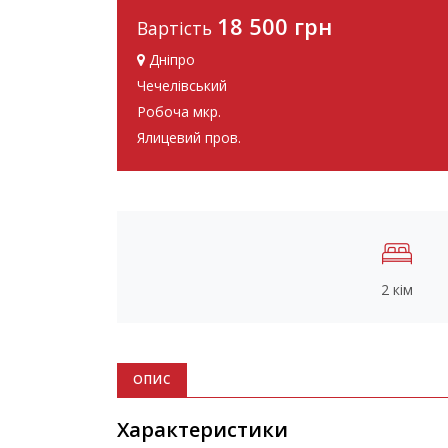
18 500 грн
Вартість
Дніпро
Чечелівський
Робоча мкр.
Ялицевий пров.
2 кім
ОПИС
Характеристики