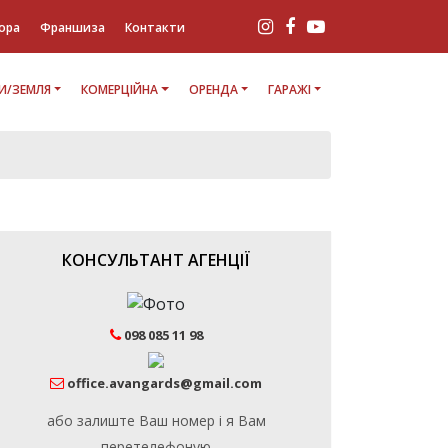
ора
Франшиза
Контакти
И/ЗЕМЛЯ
КОМЕРЦІЙНА
ОРЕНДА
ГАРАЖІ
КОНСУЛЬТАНТ АГЕНЦІЇ
098 085 11 98
office.avangards@gmail.com
або залиште Ваш номер і я Вам
перетелефоную