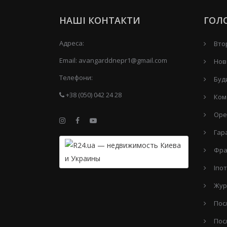
НАШІ КОНТАКТИ
ГОЛ
Адреса:
Вто
Email:
avangarddnepr1@gmail.com
Нов
Телефони:
Буд
+38 (050) 042 24 28
Ком
Оре
Гар
Фра
Іпо
Жур
Пос
Пос