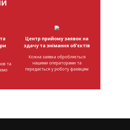
МИ
та
Центр прийому заявок на
при
здачу та знімання об'єктів
Кожна заявка обробляється
нашими операторами та
ків та
передається у роботу фахівцям
аємо