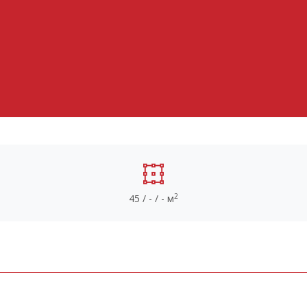
2
45 / - / - м