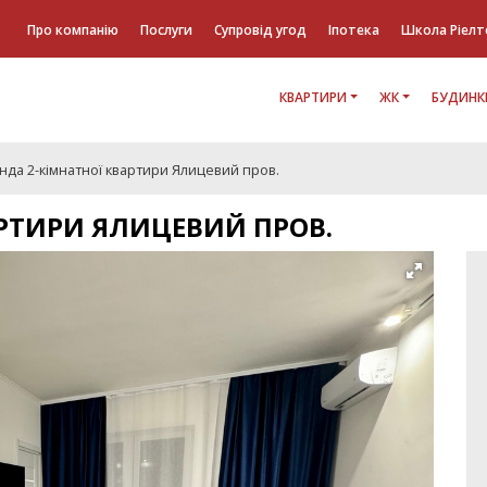
Про компанію
Послуги
Супровід угод
Іпотека
Школа Ріелт
КВАРТИРИ
ЖК
БУДИНК
нда 2-кімнатної квартири Ялицевий пров.
АРТИРИ ЯЛИЦЕВИЙ ПРОВ.