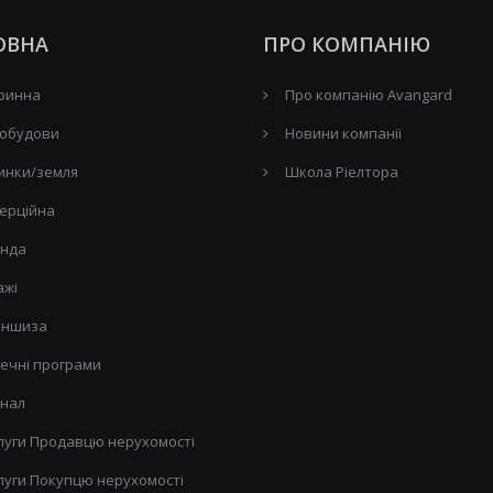
ОВНА
ПРО КОМПАНІЮ
ринна
Про компанію Avangard
обудови
Новини компанії
инки/земля
Школа Ріелтора
ерційна
нда
ажі
ншиза
течні програми
нал
луги Продавцю нерухомості
луги Покупцю нерухомості