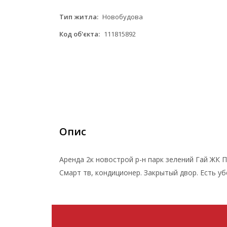
Тип житла:
Новобудова
Код об'єкта:
111815892
Опис
Аренда 2к новострой р-н парк зелений Гай ЖК П
Смарт тв, кондиционер. Закрытый двор. Есть 