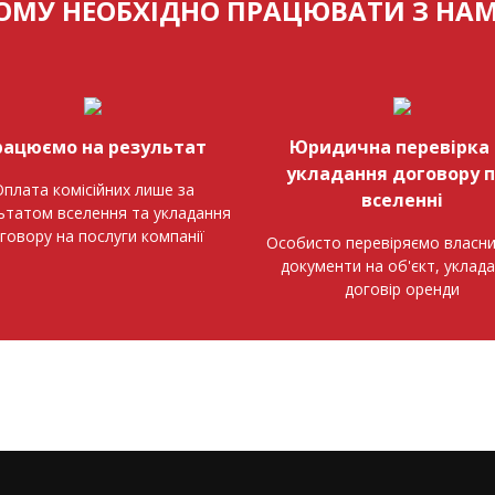
ОМУ НЕОБХІДНО ПРАЦЮВАТИ З НА
рацюємо на результат
Юридична перевірка 
укладання договору 
плата комісійних лише за
вселенні
ьтатом вселення та укладання
говору на послуги компанії
Особисто перевіряємо власни
документи на об'єкт, уклад
договір оренди