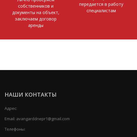
передается в работу
собственников и
специалистам
документы на объект,
заключаем договор
аренды
НАШИ КОНТАКТЫ
Адрес:
Email:
avangarddnepr1@gmail.com
Телефоны: