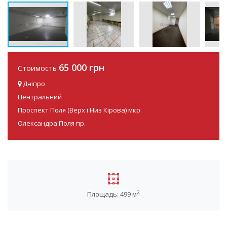
65 000 грн
Стоимость
Дніпро
Центральний
Проспект Поля (Верх і Низ Кірова) мкр.
Олександра Поля пр.
2
Площадь: 499 м