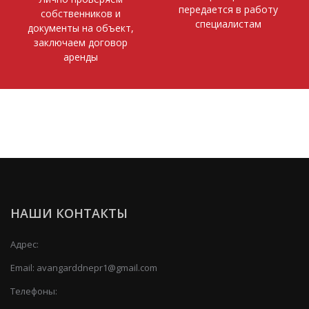
передается в работу
собственников и
специалистам
документы на объект,
заключаем договор
аренды
НАШИ КОНТАКТЫ
Адрес:
Email:
avangarddnepr1@gmail.com
Телефоны: