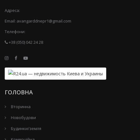
Адреса:
Email:
avangarddnepr1@gmail.com
Телефони:
+38 (050) 042 24 28
ГОЛОВНА
Вторинна
Новобудови
Будинки/земля
Комерційна