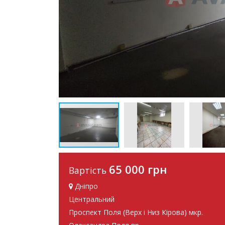
65 000 грн
Вартість
Дніпро
Центральний
Проспект Поля (Верх і Низ Кірова) мкр.