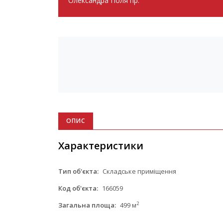
Олександра Поля пр.
ОПИС
Характеристики
Тип об'єкта:
Складське приміщення
Код об'єкта:
166059
2
Загальна площа:
499 м