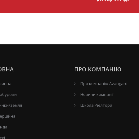
ОВНА
ПРО КОМПАНІЮ
ринна
Про компанію Avangard
обудови
Новини компанії
инки/земля
Школа Ріелтора
ерційна
нда
ажі