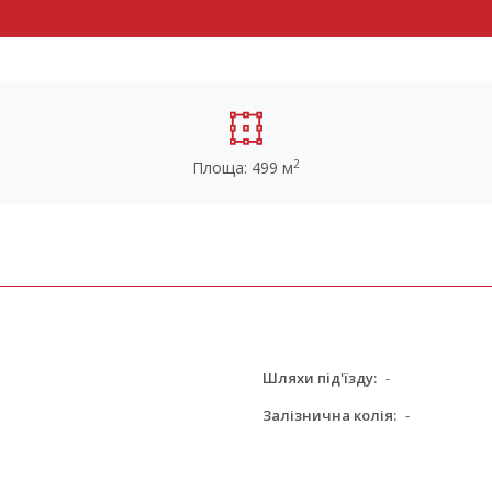
2
Площа: 499 м
Шляхи під'їзду:
-
Залізнична колія:
-