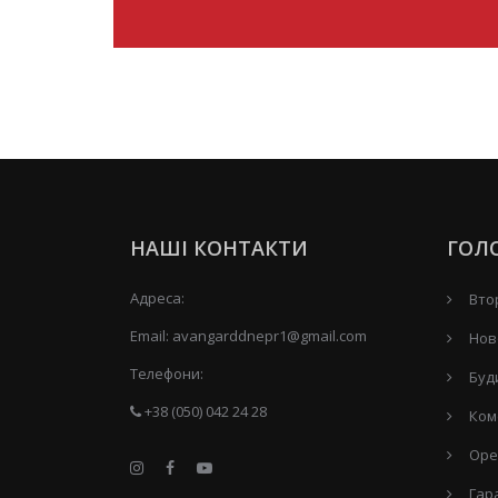
НАШІ КОНТАКТИ
ГОЛ
Адреса:
Вто
Email:
avangarddnepr1@gmail.com
Нов
Телефони:
Буд
+38 (050) 042 24 28
Ком
Оре
Гар