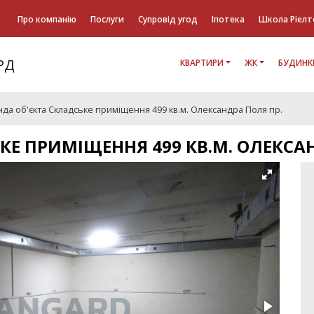
Про компанію
Послуги
Супровід угод
Іпотека
Школа Ріелт
КВАРТИРИ
ЖК
БУДИНК
да об'єкта Складське приміщення 499 кв.м. Олександра Поля пр.
КЕ ПРИМІЩЕННЯ 499 КВ.М. ОЛЕКСА