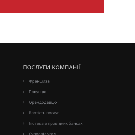
ПОСЛУГИ КОМПАНІЇ
Франшиза
Покупцю
Орендодавцю
Вартість послуг
Іпотека в провідних банках
Супровід угод