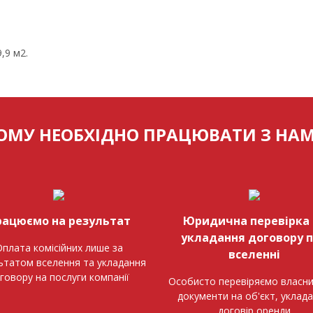
,9 м2.
ОМУ НЕОБХІДНО ПРАЦЮВАТИ З НА
рацюємо на результат
Юридична перевірка 
укладання договору 
плата комісійних лише за
вселенні
ьтатом вселення та укладання
говору на послуги компанії
Особисто перевіряємо власни
документи на об'єкт, уклад
договір оренди