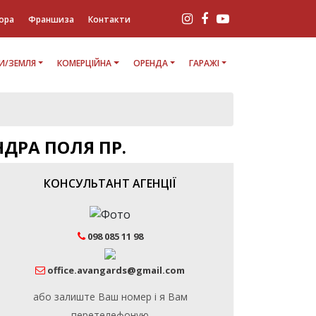
ора
Франшиза
Контакти
И/ЗЕМЛЯ
КОМЕРЦІЙНА
ОРЕНДА
ГАРАЖІ
НДРА ПОЛЯ ПР.
КОНСУЛЬТАНТ АГЕНЦІЇ
098 085 11 98
office.avangards@gmail.com
або залиште Ваш номер і я Вам
перетелефоную