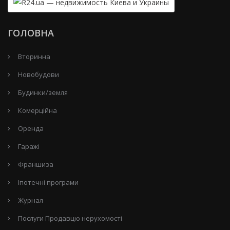
ГОЛОВНА
Вторинна
Новобудови
Будинки/земля
Комерційна
Оренда
Гаражі
Франшиза
Іпотечні програми
Журнал
Послуги Продавцю нерухомості