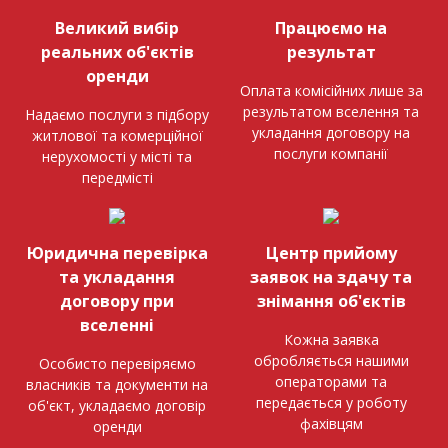
Великий вибір
Працюємо на
реальних об'єктів
результат
оренди
Оплата комісійних лише за
результатом вселення та
Надаємо послуги з підбору
укладання договору на
житлової та комерційної
послуги компанії
нерухомості у місті та
передмісті
Юридична перевірка
Центр прийому
та укладання
заявок на здачу та
договору при
знімання об'єктів
вселенні
Кожна заявка
обробляється нашими
Особисто перевіряємо
операторами та
власників та документи на
передається у роботу
об'єкт, укладаємо договір
фахівцям
оренди