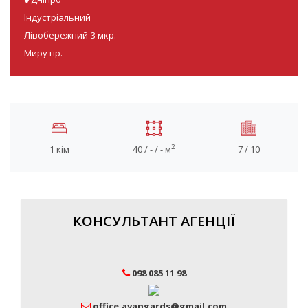
Індустріальний
Лівобережний-3 мкр.
Миру пр.
2
1 кім
40 / - / - м
7 / 10
КОНСУЛЬТАНТ АГЕНЦІЇ
098 085 11 98
office.avangards@gmail.com