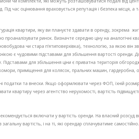
райони чи комплекти, які можуть розташовуватися подалі від цент
д. Під час оцінювання враховується репутація і безпека місця, а
гурація квартири, яку ви плануєте здавати в оренду, зокрема жит
о проаналізувати ринок. Визначте середню ціну на аналогічні ква
(новобудова чи стара п’ятиповерхівка), технологію, за якою він з
нікою є чудовими підставами для збільшення вартості оренди. Д
. Підставами для збільшення ціни є приватна територія обгород
 комори, приміщення для колясок, пральних машин, гардеробна, 
ні податки та внески. Якщо оформлювати через ФОП, їхній розмі
вати квартиру через агентство нерухомості, вартість підвищуєть
рекомендується включати у вартість оренди. На власний розсуд в
 загальну вартість, і на ті, які орендар сплачуватиме самостійно