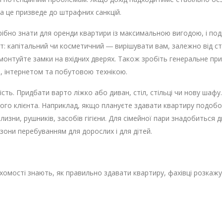
а це призведе до штрафних санкцій.
бно знати для оренди квартири із максимальною вигодою, і поді
: капітальний чи косметичний ― вирішувати вам, залежно від ст
монтуйте замки на вхідних дверях. Також зробіть генеральне п
 інтернетом та побутовою технікою.
ість. Придбати варто ліжко або диван, стіл, стільці чи нову шаф
ого клієнта. Наприклад, якщо плануєте здавати квартиру подобо
лизни, рушників, засобів гігієни. Для сімейної пари знадобиться д
они перебуванням для дорослих і для дітей.
хомості знають, як правильно здавати квартиру, фахівці розкажу