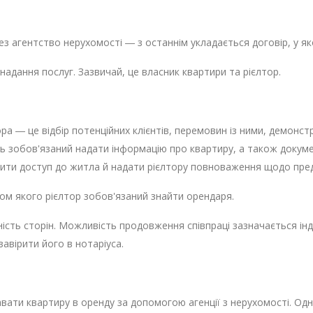
з агентство нерухомості ― з останнім укладається договір, у я
надання послуг. Зазвичай, це власник квартири та рієлтор.
ора ― це відбір потенційних клієнтів, перемовин із ними, демонс
ь зобов'язаний надати інформацію про квартиру, а також докум
ечити доступ до житла й надати рієлтору повноваження щодо пре
ягом якого рієлтор зобов'язаний знайти орендаря.
ість сторін. Можливість продовження співпраці зазначається інд
авірити його в нотаріуса.
авати квартиру в оренду за допомогою агенції з нерухомості. Од