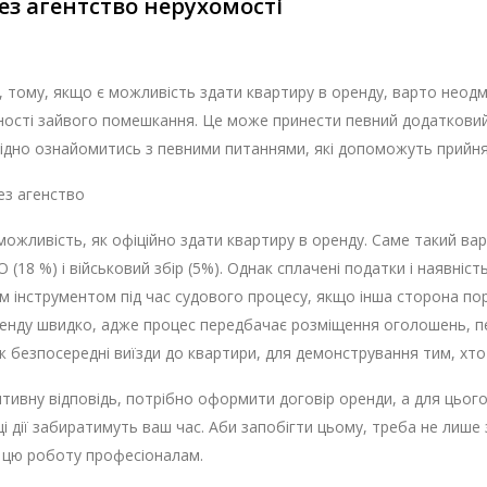
ез агентство нерухомості
, тому, якщо є можливість здати квартиру в оренду, варто неод
вності зайвого помешкання. Це може принести певний додатковий
хідно ознайомитись з певними питаннями, які допоможуть прийня
ез агенство
ожливість, як офіційно здати квартиру в оренду. Саме такий варі
(18 %) і військовий збір (5%). Однак сплачені податки і наявніст
м інструментом під час судового процесу, якщо інша сторона по
ренду швидко, адже процес передбачає розміщення оголошень, 
ож безпосередні виїзди до квартири, для демонстрування тим, хто 
тивну відповідь, потрібно оформити договір оренди, а для цього
ці дії забиратимуть ваш час. Аби запобігти цьому, треба не лише
и цю роботу професіоналам.