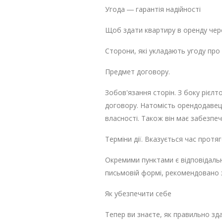
Угода ― гарантія надійності
Щоб здати квартиру в оренду чере
Сторони, які укладають угоду про 
Предмет договору.
Зобов'язання сторін. З боку рієлт
договору. Натомість орендодавец
власності. Також він має забезп
Терміни дії. Вказується час прот
Окремими пунктами є відповідальн
письмовій формі, рекомендовано з
Як убезпечити себе
Тепер ви знаєте, як правильно зд