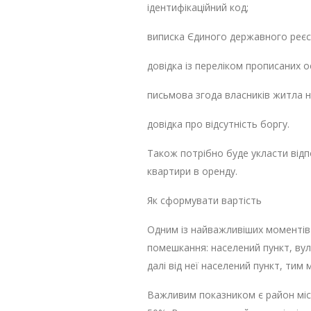
ідентифікаційний код;
виписка Єдиного державного реєс
довідка із переліком прописаних ос
письмова згода власників житла н
довідка про відсутність боргу.
Також потрібно буде укласти відпо
квартири в оренду.
Як сформувати вартість
Одним із найважливіших моментів
помешкання: населений пункт, вул
далі від неї населений пункт, тим
Важливим показником є район міст