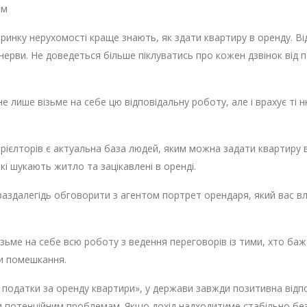
вом
 ринку нерухомості краще знають, як здати квартиру в оренду. Ві
 нерви. Не доведеться більше піклуватись про кожен дзвінок від п
 лише візьме на себе цю відповідальну роботу, але і врахує ті ню
рієлторів є актуальна база людей, яким можна задати квартиру 
кі шукають житло та зацікавлені в оренді.
заздалегідь обговорити з агентом портрет орендаря, який вас вл
візьме на себе всю роботу з ведення переговорів із тими, хто ба
зи помешкання.
податки за оренду квартири», у держави завжди позитивна відпові
 потенційним проблемам. Якщо дохід надходитиме стабільно без