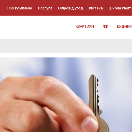
Про компанію
Послуги
Супровід угод
Іпотека
Школа Ріелт
КВАРТИРИ
ЖК
БУДИНК