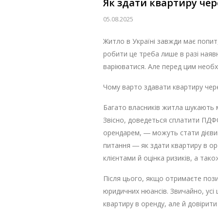
Як здати квартиру чер
05.08.2025
Житло в Україні завжди має попит
робити це треба лише в разі ная
варіюватися. Але перед цим необ
Чому варто здавати квартиру чер
Багато власників житла шукають м
Звісно, доведеться сплатити ПДФО 
орендарем, ― можуть стати дієви
питання ― як здати квартиру в о
клієнтами й оцінка ризиків, а так
Після цього, якщо отримаєте пози
юридичних нюансів. Звичайно, усі 
квартиру в оренду, але й довірит