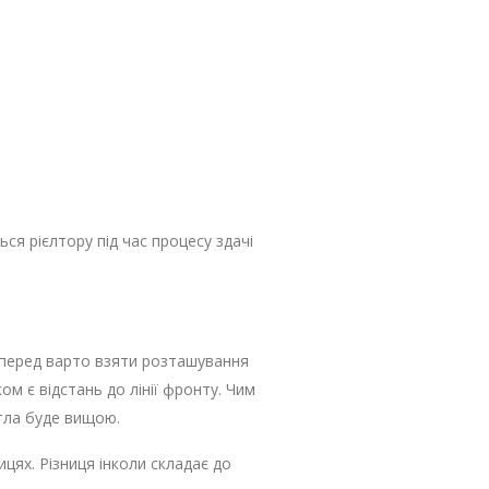
ся рієлтору під час процесу здачі
мперед варто взяти розташування
м є відстань до лінії фронту. Чим
итла буде вищою.
цях. Різниця інколи складає до