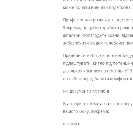
може почати вивчати податкова, 
Професіонали розкажуть, що потрі
Зокрема, потрібно зробити ремонт
шпалери, полагодьте крани, відре
забезпечити людей телебаченням,
Придбайте меблі, якщо є необхідн
підлаштувати житло під потенційн
декількох комплектів постільної бі
потрібно передбачити комфортні з
Які документи потрібні
В авторитетному агентстві з неру
вашого боку, зокрема:
паспорт;