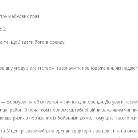
тру майнових прав;
іб;
а те, щоб здати його в оренду;
відну угоду з агентством, і зазначити повноваження, які надають
 ― формування об’єктивної місячної ціни оренди. До уваги наса
иця, район. З початком повномасштабної війни важливим чиннико
 менше ризиків пов’язаних із бойовими діями, тому ціна такого ж
а. У центрі зазвичай ціна оренди квартири є вищою, ніж на околи