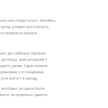
мінно нею скористатися. Звичайно,
 дохід, розміри якого можуть
ти правильне рішення.
ант дає найбільші переваги.
ь договору, який укладений з
рушить умови. Однак виникає
перемовини з потенційними
хоче взяти її в оренду.
 необхідно узгодити безліч
 знати, як правильно здавати