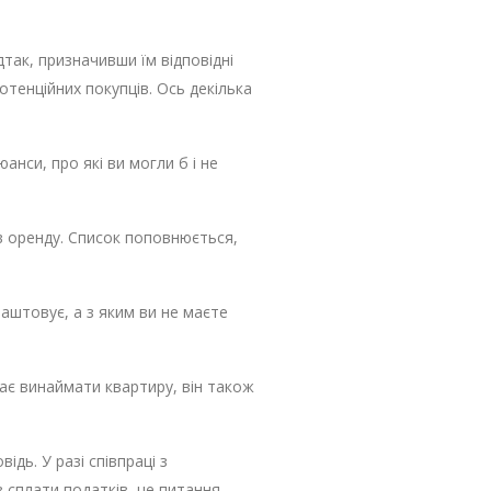
дтак, призначивши їм відповідні
отенційних покупців. Ось декілька
анси, про які ви могли б і не
в оренду. Список поповнюється,
аштовує, а з яким ви не маєте
жає винаймати квартиру, він також
дь. У разі співпраці з
 сплати податків, це питання