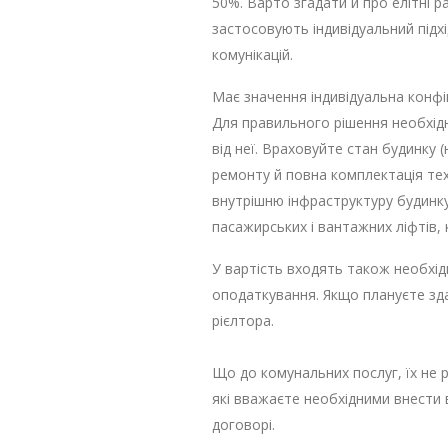
50%. Варто згадати й про елітні 
застосовують індивідуальний підхі
комунікацій.
Має значення індивідуальна конфі
Для правильного рішення необхідн
від неї. Враховуйте стан будинку 
ремонту й повна комплектація тех
внутрішню інфраструктуру будинку
пасажирських і вантажних ліфтів,
У вартість входять також необхід
оподаткування. Якщо плануєте зда
рієлтора.
Що до комунальних послуг, їх не 
які вважаєте необхідними внести в
договорі.