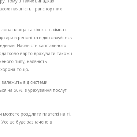
ру, тому в таких випадках
 також наявність транспортних
лова площа та кількість кімнат.
ртири в регіоні та відштовхуйтесь
ведений. Наявність капітального
одатково варто врахувати також і
женого типу, наявність
охорона тощо.
р залежить від системи
ся на 50%, з урахування послуг
и можете розділити платежі на ті,
. Усе це буде зазначено в