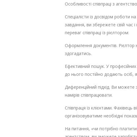
Особливості співпраці з агентст
Спеціалісти із досвідом роботи на
завдання, ви збережете свій час і
переваг співпраці із рієлтором:
Оформлення документів. Рієлтор не
здогадатись.
Ефективний пошук. У професійних 
до нього постійно додають осіб, я
Диференційний підхід. Ви можете 
намірів співпрацювати.
Співпраця із клієнтами. Фахівець 
організовуватиме необхідні пока
На питання, «чи потрібно платити 
агентством, ви зможете запобігти