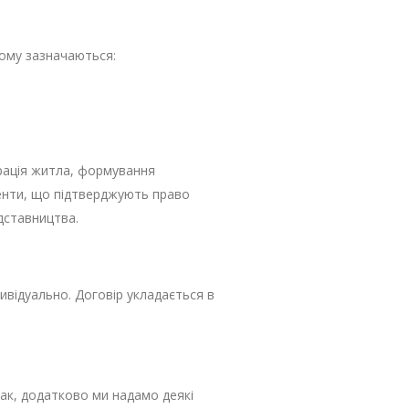
кому зазначаються:
трація житла, формування
енти, що підтверджують право
дставництва.
ивідуально. Договір укладається в
нак, додатково ми надамо деякі