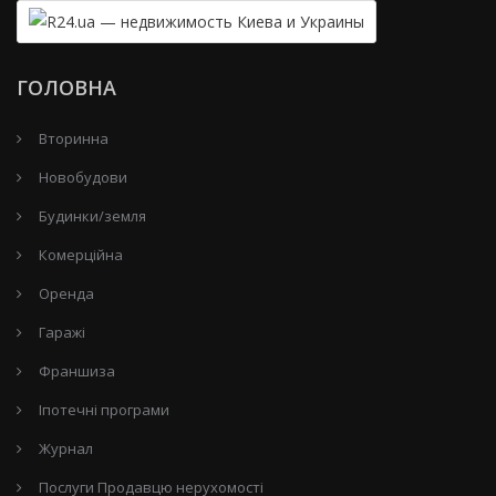
ГОЛОВНА
Вторинна
Новобудови
Будинки/земля
Комерційна
Оренда
Гаражі
Франшиза
Іпотечні програми
Журнал
Послуги Продавцю нерухомості