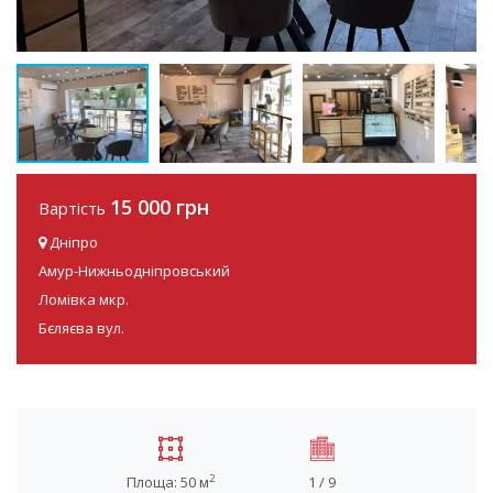
15 000 грн
Вартість
Дніпро
Амур-Нижньодніпровський
Ломівка мкр.
Бєляєва вул.
2
Площа: 50 м
1 / 9