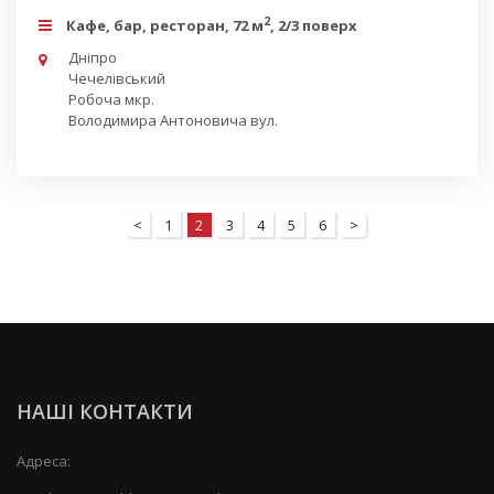
2
Кафе, бар, ресторан, 72 м
, 2/3 поверх
Дніпро
Чечелівський
Робоча мкр.
Володимира Антоновича вул.
<
1
2
3
4
5
6
>
НАШІ КОНТАКТИ
Адреса: