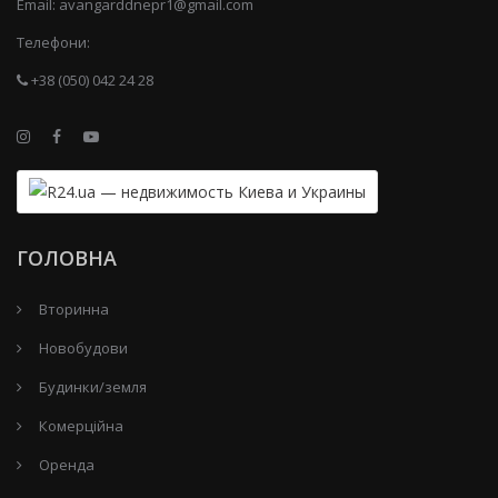
Email:
avangarddnepr1@gmail.com
Телефони:
+38 (050) 042 24 28
ГОЛОВНА
Вторинна
Новобудови
Будинки/земля
Комерційна
Оренда